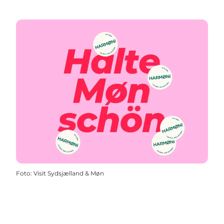
Foto
:
Visit Sydsjælland & Møn