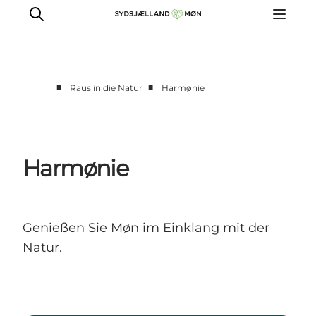
■
■
Raus in die Natur
Harmønie
Erleben
Städte und Orte
Events
Harmønie
Essen
Unterkunft
Reise planen
Genießen Sie Møn im Einklang mit der
Natur.