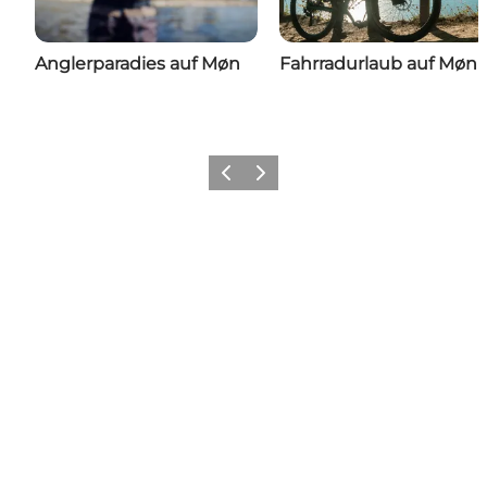
Anglerparadies auf Møn
Fahrradurlaub auf Møn
Zurück
Weiter
Share your wonders