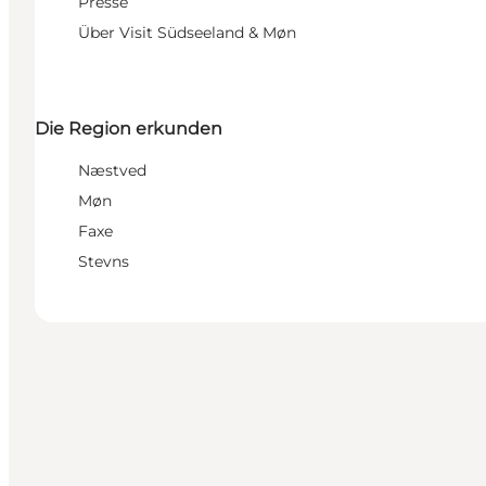
Presse
Über Visit Südseeland & Møn
Die Region erkunden
Næstved
Møn
Faxe
Stevns