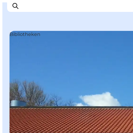
Bibliotheken
Erleben
Städte und Orte
Events
Essen
Unterkunft
Reise planen