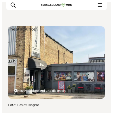
Theater/Kinos
Erleben
Städte und Orte
Events
Essen
Unterkunft
Reise planen
Haslev, Südseeland und die Inseln
Foto
:
Haslev Biograf