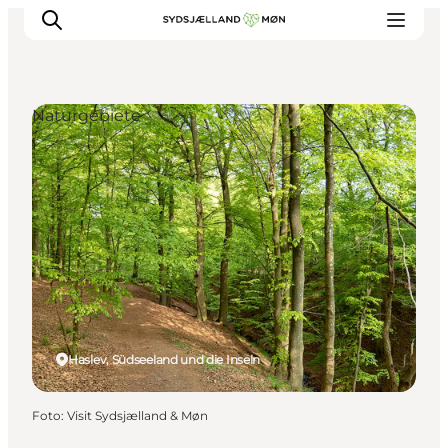
Naturgebiete
Erleben
Städte und Orte
Events
Essen
Unterkunft
Reise planen
Haslev, Südseeland und die Inseln
Foto
:
Visit Sydsjælland & Møn