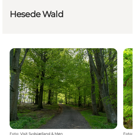
Hesede Wald
Foto
:
Visit Sydsjælland & Møn
Foto
: