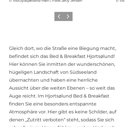
©
VisitSydsjælland-Møn / Palle Jørly Jensen
©
Visi
Zurück
Weiter
Gleich dort, wo die Straße eine Biegung macht,
befindet sich das Bed & Breakfast Hjortsølund!
Hier können Sie inmitten der wunderschönen,
hügeligen Landschaft von Südseeland
übernachten und haben eine herrliche
Aussicht über die weiten Ebenen – so weit das
Auge reicht. Im Hjortsølund Bed & Breakfast
finden Sie eine besonders entspannte
Atmosphäre vor. Hier gibt es keine Schilder, auf
denen „Zutritt verboten“ steht, sodass Sie sich