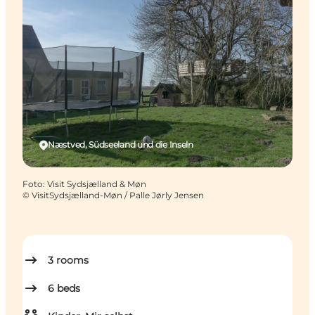
Næstved, Südseeland und die Inseln
Foto
:
Visit Sydsjælland & Møn
©
VisitSydsjælland-Møn / Palle Jørly Jensen
3
rooms
6
beds