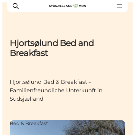
Hjortsølund Bed and
Erleben
Breakfast
Städte und Orte
Events
Essen
Hjortsølund Bed & Breakfast –
Unterkunft
Familienfreundliche Unterkunft in
Reise planen
Südsjælland
Bed & Breakfast