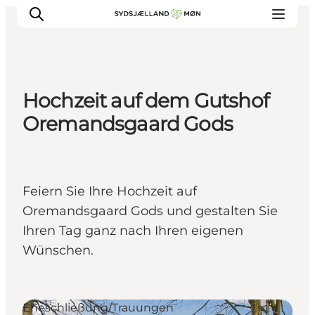
Hochzeit auf dem Gutshof
Erleben
Oremandsgaard Gods
Städte und Orte
Events
Essen
Feiern Sie Ihre Hochzeit auf
Unterkunft
Oremandsgaard Gods und gestalten Sie
Reise planen
Ihren Tag ganz nach Ihren eigenen
Wünschen.
Eheschließung/Trauungen