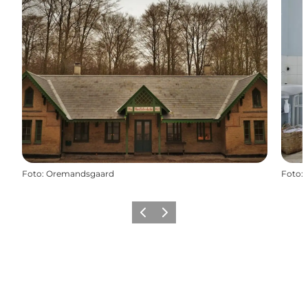
Foto
:
Oremandsgaard
Foto
:
Zurück
Weiter