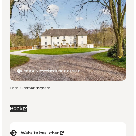
Præstø, Südseeland und die Inseln
Foto
:
Oremandsgaard
Book
Website besuchen