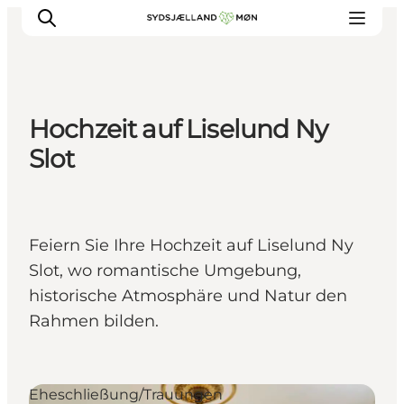
Hochzeit auf Liselund Ny
Erleben
Slot
Städte und Orte
Events
Essen
Feiern Sie Ihre Hochzeit auf Liselund Ny
Unterkunft
Slot, wo romantische Umgebung,
Reise planen
historische Atmosphäre und Natur den
Rahmen bilden.
Eheschließung/Trauungen