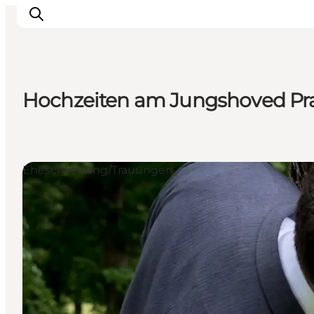
Hochzeiten am Jungshoved Pr
Erleben
Städte und Orte
Events
Eheschließung/Trauungen
Essen
Unterkunft
Reise planen