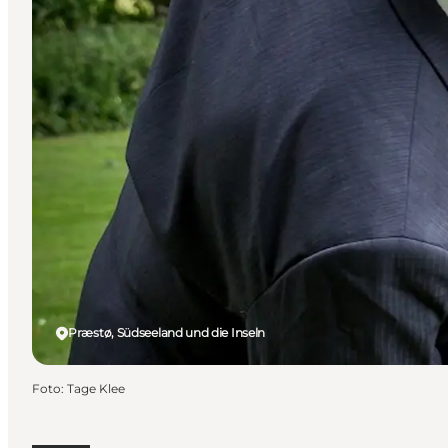
Præstø, Südseeland und die Inseln
Foto
:
Tage Klee