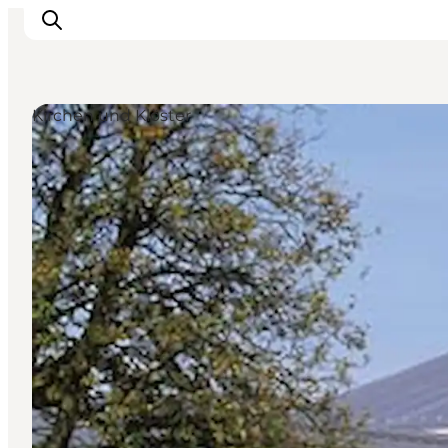
Kirchen und Klöster
Erleben
Städte und Orte
Events
Essen
Unterkunft
Reise planen