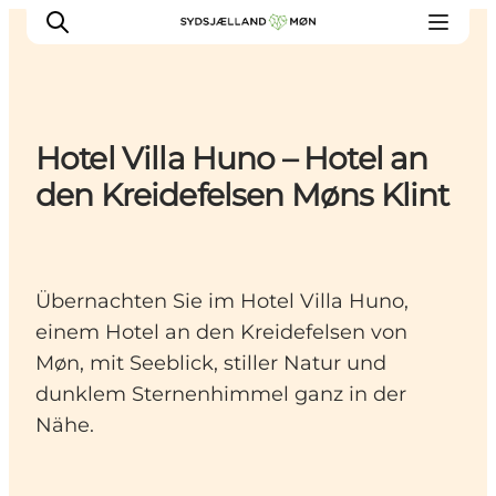
Hotel Villa Huno – Hotel an
Erleben
den Kreidefelsen Møns Klint
Städte und Orte
Events
Essen
Übernachten Sie im Hotel Villa Huno,
Unterkunft
einem Hotel an den Kreidefelsen von
Reise planen
Møn, mit Seeblick, stiller Natur und
dunklem Sternenhimmel ganz in der
Nähe.