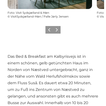
Foto
:
Visit Sydsjælland & Møn
Foto
:
©
VisitSydsjælland-Møn / Palle Jørly Jensen
©
Visi
Zurück
Weiter
Das Bed & Breakfast am Kalbyrisvejs ist in
einem schönen, gelb getünchten Haus im
Norden von Næstved untergebracht, ganz in
der Nähe vom Wald Herlufsholmskov sowie
dem Fluss Suså. Es dauert etwa 20 Minuten,
um zu Fuß ins Zentrum von Næstved zu
gelangen, und ansonsten gibt es auch mehrere
Busse zur Auswahl. Innerhalb von 10 bis 20