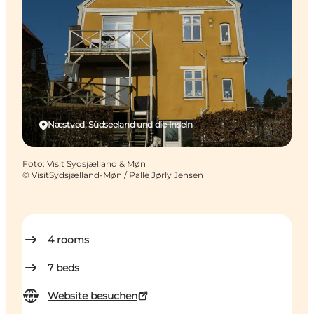
Næstved, Südseeland und die Inseln
Foto
:
Visit Sydsjælland & Møn
©
VisitSydsjælland-Møn / Palle Jørly Jensen
4
rooms
7
beds
Website besuchen