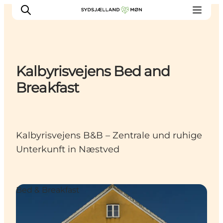
Kalbyrisvejens Bed and
Erleben
Breakfast
Städte und Orte
Events
Essen
Kalbyrisvejens B&B – Zentrale und ruhige
Unterkunft
Unterkunft in Næstved
Reise planen
Bed & Breakfast