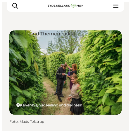
Freizeit- und Themenparks
Erleben
Städte und Orte
Events
Essen
Unterkunft
Reise planen
Kalvehave, Südseeland und die Inseln
Foto
:
Mads Tolstrup