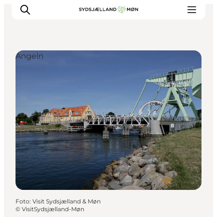
Angeln
Erleben
Städte und Orte
Events
Essen
Unterkunft
Reise planen
Foto
:
Visit Sydsjælland & Møn
©
VisitSydsjælland-Møn