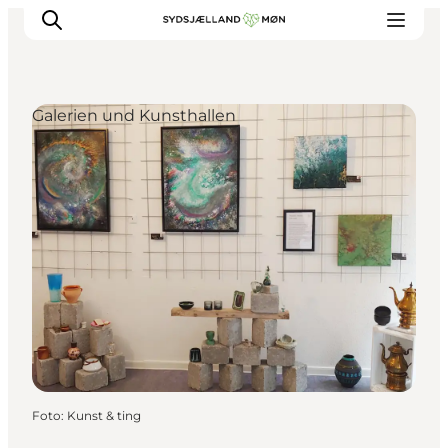
Galerien und Kunsthallen
Erleben
Städte und Orte
Events
Essen
Unterkunft
Reise planen
Foto
:
Kunst & ting