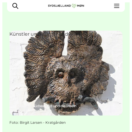
Künstler und Kunsthandwerker
Erleben
Städte und Orte
Events
Essen
Unterkunft
Reise planen
Hårlev, Südseeland und die Inseln
Foto
:
Birgit Larsen - Kratgården