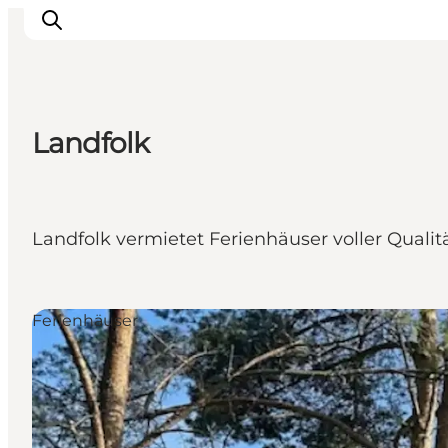
Landfolk
Erleben
Städte und Orte
Events
Landfolk vermietet Ferienhäuser voller Quali
Essen
Unterkunft
Reise planen
Ferienhäuser