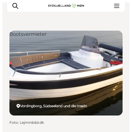
Bootsvermieter
Erleben
Städte und Orte
Events
Essen
Unterkunft
Reise planen
Vordingborg, Südseeland und die Inseln
Foto
:
Lejminbåd.dk