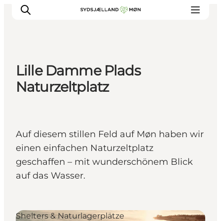
Lille Damme Plads
Erleben
Naturzeltplatz
Städte und Orte
Events
Essen
Auf diesem stillen Feld auf Møn haben wir
Unterkunft
einen einfachen Naturzeltplatz
Reise planen
geschaffen – mit wunderschönem Blick
auf das Wasser.
Shelters & Naturlagerplätze