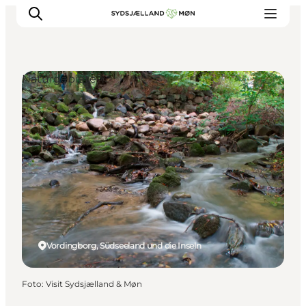
Naturgebiete
Erleben
Städte und Orte
Events
Essen
Unterkunft
Reise planen
Vordingborg, Südseeland und die Inseln
Foto
:
Visit Sydsjælland & Møn