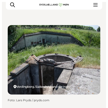
Street Art und Skulpturen
Erleben
Städte und Orte
Events
Essen
Unterkunft
Reise planen
Vordingborg, Südseeland und die Inseln
Foto
:
Lars Pryds / pryds.com