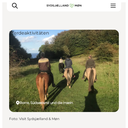
Pferdeaktivitäten
Erleben
Städte und Orte
Events
Essen
Unterkunft
Reise planen
Borre, Südseeland und die Inseln
Foto
:
Visit Sydsjælland & Møn