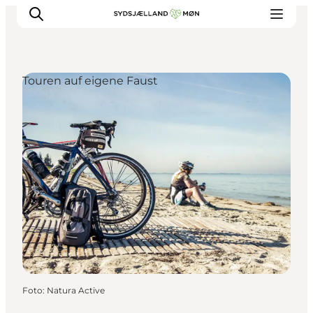
Touren auf eigene Faust
Erleben
Städte und Orte
Events
Essen
Unterkunft
Reise planen
Foto
:
Natura Active