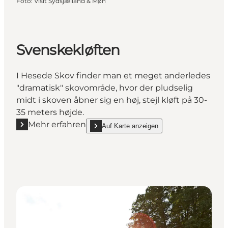
Foto
:
Visit Sydsjælland & Møn
Svenskekløften
I Hesede Skov finder man et meget anderledes
"dramatisk" skovområde, hvor der pludselig
midt i skoven åbner sig en høj, stejl kløft på 30-
35 meters højde.
Mehr erfahren
Auf Karte anzeigen
Mehr erfahren "Svenskekløften"
show Svenskekløften on_map