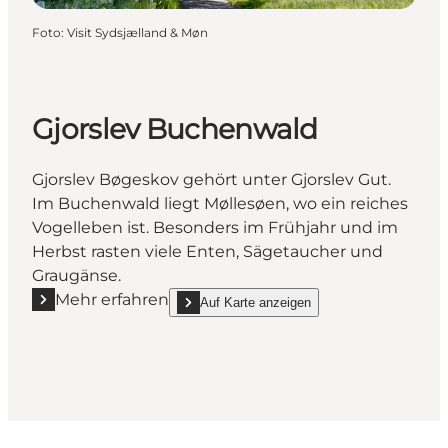
Foto
:
Visit Sydsjælland & Møn
Gjorslev Buchenwald
Gjorslev Bøgeskov gehört unter Gjorslev Gut.
Im Buchenwald liegt Møllesøen, wo ein reiches
Vogelleben ist. Besonders im Frühjahr und im
Herbst rasten viele Enten, Sägetaucher und
Graugänse.
Mehr erfahren
Auf Karte anzeigen
Mehr erfahren "Gjorslev Buchenwald"
show Gjorslev Buchenwald on_map