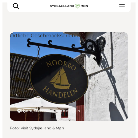
Örtliche Geschmackserlebnisse
Erleben
Städte und Orte
Events
Essen
Unterkunft
Reise planen
Nyord, Südseeland und die Inseln
Foto
:
Visit Sydsjælland & Møn