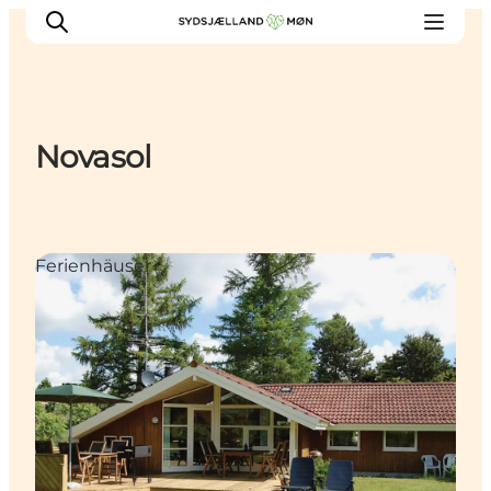
Novasol
Erleben
Städte und Orte
Events
Ferienhäuser
Essen
Unterkunft
Reise planen