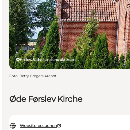
Haslev, Südseeland und die Inseln
Foto
:
Betty Gregers Arendt
Øde Førslev Kirche
Website besuchen