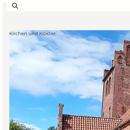
Kirchen und Klöster
Erleben
Städte und Orte
Events
Essen
Unterkunft
Reise planen