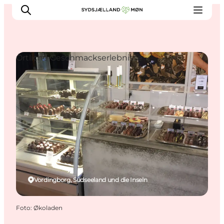
Örtliche Geschmackserlebnisse
Erleben
Städte und Orte
Events
Essen
Unterkunft
Reise planen
Vordingborg, Südseeland und die Inseln
Foto
:
Økoladen