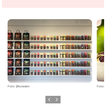
Foto
:
Økoladen
Foto
:
Zurück
Weiter