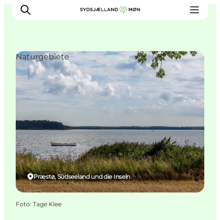
Naturgebiete
Erleben
Städte und Orte
Events
Essen
Unterkunft
Reise planen
Præstø, Südseeland und die Inseln
Foto
:
Tage Klee