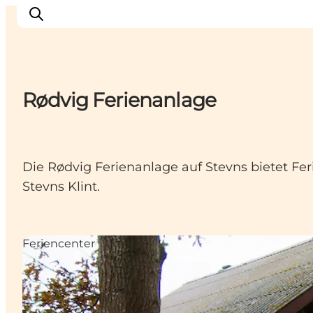
Rødvig Ferienanlage
Erleben
Städte und Orte
Events
Die Rødvig Ferienanlage auf Stevns bietet F
Essen
Stevns Klint.
Unterkunft
Reise planen
Feriencenter