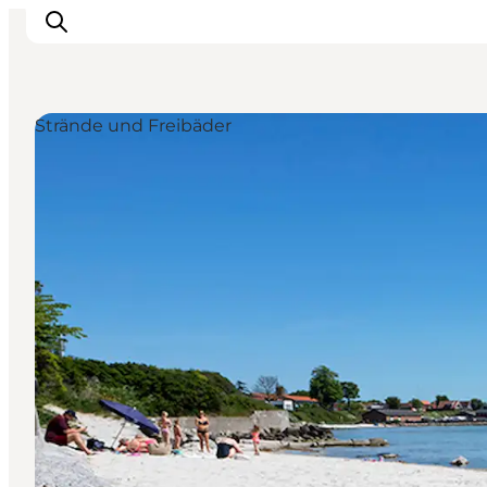
Strände und Freibäder
Erleben
Städte und Orte
Events
Essen
Unterkunft
Reise planen