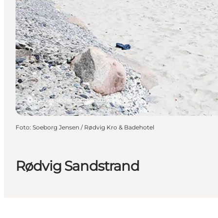
Rødvig, Südseeland und die Inseln
Foto
:
Soeborg Jensen / Rødvig Kro & Badehotel
Rødvig Sandstrand