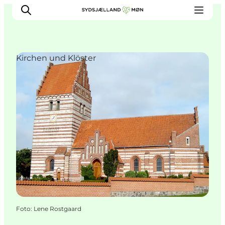
Kirchen und Klöster
Erleben
Städte und Orte
Events
Essen
Unterkunft
Reise planen
Foto
:
Lene Rostgaard