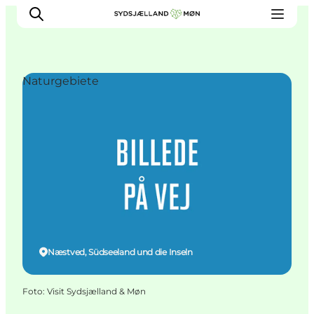
Naturgebiete
Erleben
Städte und Orte
Events
Essen
Unterkunft
Reise planen
Næstved, Südseeland und die Inseln
Foto
:
Visit Sydsjælland & Møn