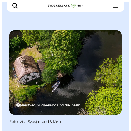
Bootsvermieter
Erleben
Städte und Orte
Events
Essen
Unterkunft
Reise planen
Næstved, Südseeland und die Inseln
Foto
:
Visit Sydsjælland & Møn