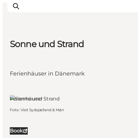
Sonne und Strand
Erleben
Städte und Orte
Events
Ferienhäuser in Dänemark
Essen
Unterkunft
Møn, Südseeland und
die Inseln
Reise planen
Ferienhäuser
Foto
:
Visit Sydsjælland & Møn
Book