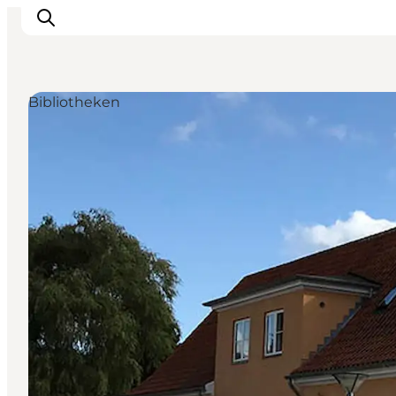
Bibliotheken
Erleben
Städte und Orte
Events
Essen
Unterkunft
Reise planen