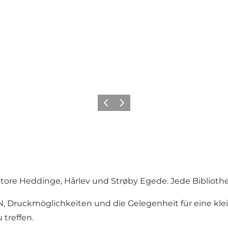
Zurück
Weiter
e Store Heddinge, Hårlev und Strøby Egede. Jede Biblio
, Druckmöglichkeiten und die Gelegenheit für eine klein
 treffen.