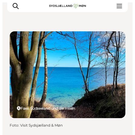
Angeln
Erleben
Städte und Orte
Events
Essen
Unterkunft
Reise planen
Faxe, Südseeland und die Inseln
Foto
:
Visit Sydsjælland & Møn