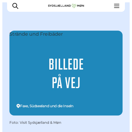
Strände und Freibäder
Erleben
Städte und Orte
Events
Essen
Unterkunft
Reise planen
Faxe, Südseeland und die Inseln
Foto
:
Visit Sydsjælland & Møn