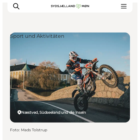
Sport und Aktivitäten
Erleben
Städte und Orte
Events
Essen
Unterkunft
Reise planen
Næstved, Südseeland und die Inseln
Foto
:
Mads Tolstrup