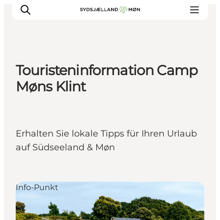
Touristeninformation Camp
Erleben
Møns Klint
Städte und Orte
Events
Essen
Erhalten Sie lokale Tipps für Ihren Urlaub
Unterkunft
auf Südseeland & Møn
Reise planen
Info-Punkt