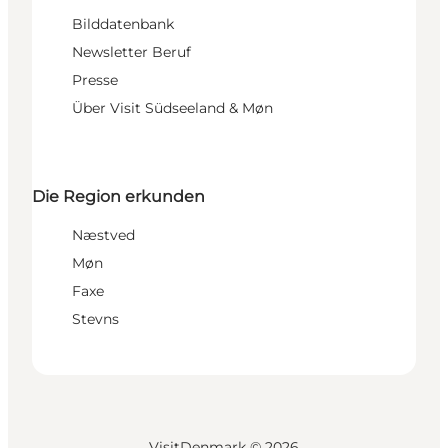
Bilddatenbank
Newsletter Beruf
Presse
Über Visit Südseeland & Møn
Die Region erkunden
Næstved
Møn
Faxe
Stevns
VisitDenmark ©
2026