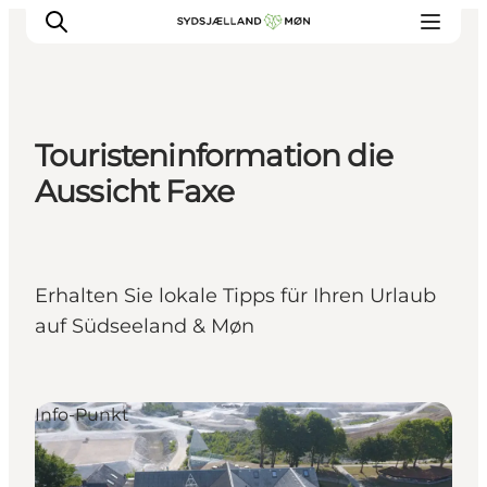
Touristeninformation die
Erleben
Aussicht Faxe
Städte und Orte
Events
Essen
Erhalten Sie lokale Tipps für Ihren Urlaub
Unterkunft
auf Südseeland & Møn
Reise planen
Info-Punkt