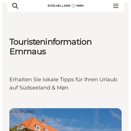
Touristeninformation
Erleben
Emmaus
Städte und Orte
Events
Essen
Erhalten Sie lokale Tipps für Ihren Urlaub
Unterkunft
auf Südseeland & Møn
Reise planen
Info-Punkt