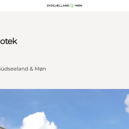
iotek
f Südseeland & Møn