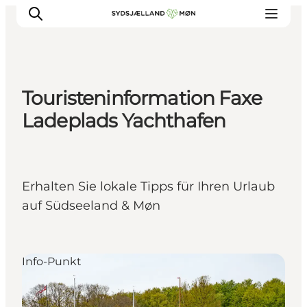
Touristeninformation Faxe
Erleben
Ladeplads Yachthafen
Städte und Orte
Events
Essen
Erhalten Sie lokale Tipps für Ihren Urlaub
Unterkunft
auf Südseeland & Møn
Reise planen
Info-Punkt