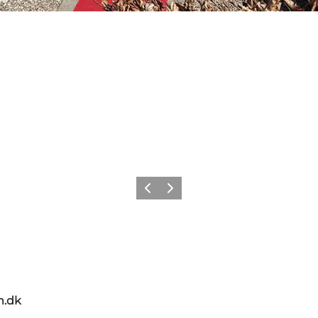
Zurück
Weiter
m.dk