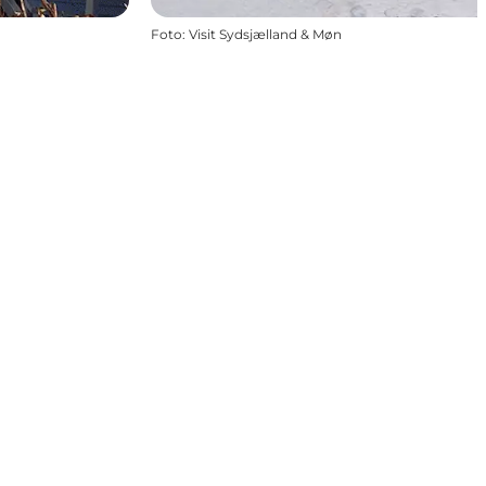
Foto
:
Visit Sydsjælland & Møn