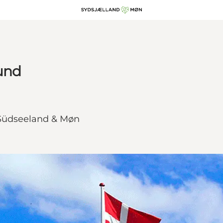
und
f Südseeland & Møn