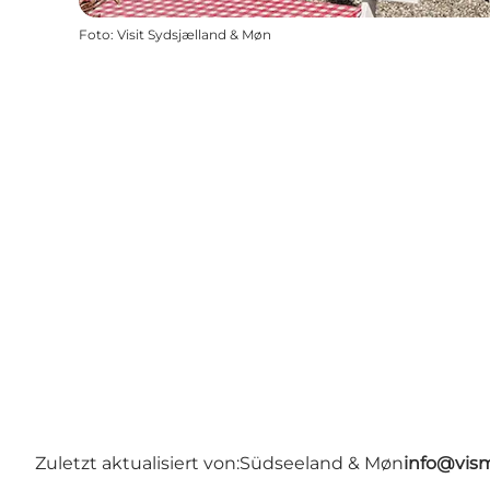
Foto
:
Visit Sydsjælland & Møn
Zuletzt aktualisiert von:
Südseeland & Møn
info@vis