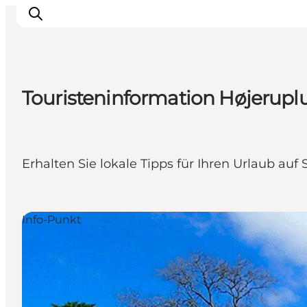
Touristeninformation Højerupl
Erleben
Städte und Orte
Events
Erhalten Sie lokale Tipps für Ihren Urlaub au
Essen
Unterkunft
Reise planen
Info-Punkt