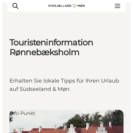
Touristeninformation
Erleben
Rønnebæksholm
Städte und Orte
Events
Essen
Erhalten Sie lokale Tipps für Ihren Urlaub
Unterkunft
auf Südseeland & Møn
Reise planen
Info-Punkt