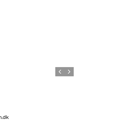
Zurück
Weiter
m.dk