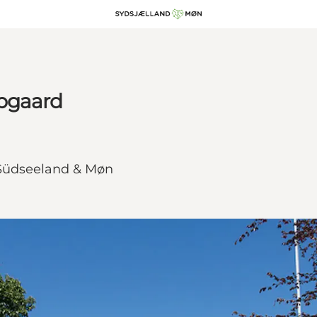
upgaard
f Südseeland & Møn