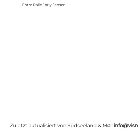
Foto
:
Palle Jørly Jensen
Zuletzt aktualisiert von:
Südseeland & Møn
info@vis