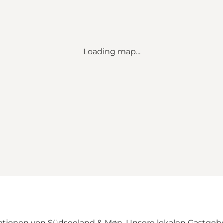
Loading map...
mationen von Südseeland & Møn. Unsere lokalen Gastgeber