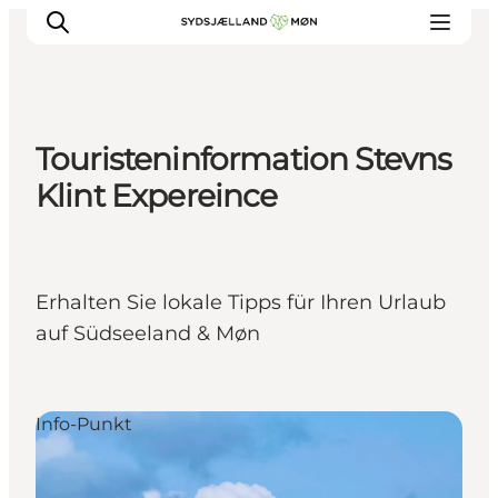
Touristeninformation Stevns
Erleben
Klint Expereince
Städte und Orte
Events
Essen
Erhalten Sie lokale Tipps für Ihren Urlaub
Unterkunft
auf Südseeland & Møn
Reise planen
Info-Punkt