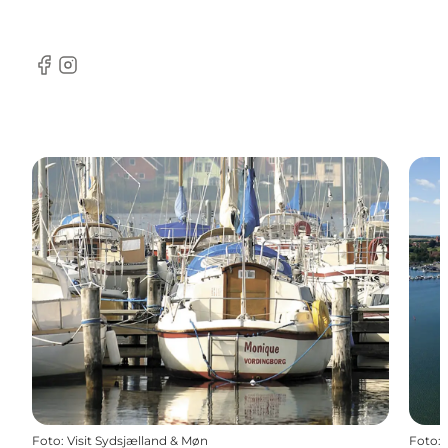
Facebook
Instagram
Foto
:
Visit Sydsjælland & Møn
Foto
: