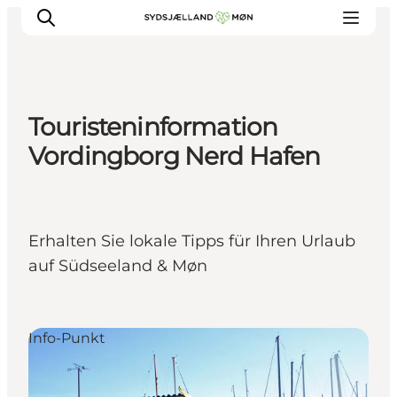
Touristeninformation
Erleben
Vordingborg Nerd Hafen
Städte und Orte
Events
Essen
Erhalten Sie lokale Tipps für Ihren Urlaub
Unterkunft
auf Südseeland & Møn
Reise planen
Info-Punkt