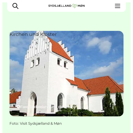
Kirchen und Klöster
Erleben
Städte und Orte
Events
Essen
Unterkunft
Reise planen
Faxe, Südseeland und die Inseln
Foto
:
Visit Sydsjælland & Møn