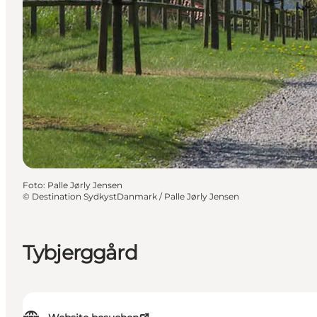
Foto
:
Palle Jørly Jensen
©
Destination SydkystDanmark / Palle Jørly Jensen
Tybjerggård