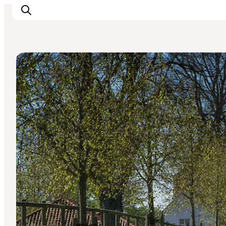
Schlösser & Herrensitze
Erleben
Städte und Orte
Events
Essen
Unterkunft
Reise planen